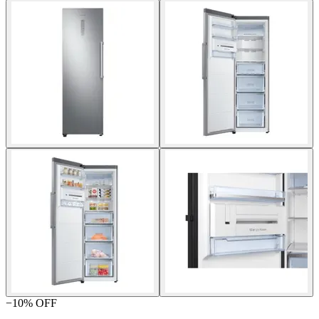
−
10
% OFF